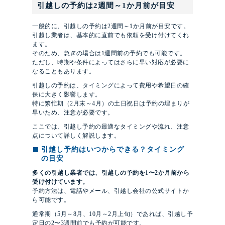
引越しの予約は2週間～1か月前が目安
一般的に、引越しの予約は2週間～1か月前が目安です。
引越し業者は、基本的に直前でも依頼を受け付けてくれ
ます。
そのため、急ぎの場合は1週間前の予約でも可能です。
ただし、時期や条件によってはさらに早い対応が必要に
なることもあります。
引越しの予約は、タイミングによって費用や希望日の確
保に大きく影響します。
特に繁忙期（2月末～4月）の土日祝日は予約の埋まりが
早いため、注意が必要です。
ここでは、引越し予約の最適なタイミングや流れ、注意
点について詳しく解説します。
引越し予約はいつからできる？タイミング
の目安
多くの引越し業者では、引越しの予約を1〜2か月前から
受け付けています。
予約方法は、電話やメール、引越し会社の公式サイトか
ら可能です。
通常期（5月～8月、10月～2月上旬）であれば、引越し予
定日の2〜3週間前でも予約が可能です。