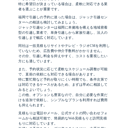
特に希望日が決まっている場合は、柔軟に対応できる業
者を選ぶことが重要です。
福岡で引越しの予約に迷った場合は、ジャック引越セン
ターへの相談も検討してみましょう。
ジャック引越センターは福岡に本拠地を構える地域密着
型の引越し業者で、単身引越しから家族引越し、法人の
引越しまで幅広く対応しています。
同社は一括見積もりサイトやテレビ・ラジオCMを利用し
ていないため、広告費や仲介手数料がかかりません。
その分、引越し料金を抑えやすく、コストを重視したい
方にも適しています。
また、予約状況に応じて柔軟なスケジュール調整が可能
で、直前の依頼にも対応できる場合があります。
特に繁忙期など予約が取りにくい時期でも、条件次第で
は対応できるケースがあるため、まずは早めに相談して
みるとよいでしょう。
この他、オプションも豊富なので、自分に必要な作業だ
けを追加で依頼し、シンプルなプランを利用すれば費用
も抑えられます。
見積もりは電話やメール、公式サイトの問い合わせフォ
ームから相談可能で、簡易的なWeb見積もりと訪問見積
もりに対応しています。