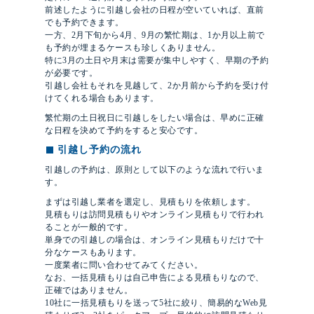
前述したように引越し会社の日程が空いていれば、直前
でも予約できます。
一方、2月下旬から4月、9月の繁忙期は、1か月以上前で
も予約が埋まるケースも珍しくありません。
特に3月の土日や月末は需要が集中しやすく、早期の予約
が必要です。
引越し会社もそれを見越して、2か月前から予約を受け付
けてくれる場合もあります。
繁忙期の土日祝日に引越しをしたい場合は、早めに正確
な日程を決めて予約をすると安心です。
引越し予約の流れ
引越しの予約は、原則として以下のような流れで行いま
す。
まずは引越し業者を選定し、見積もりを依頼します。
見積もりは訪問見積もりやオンライン見積もりで行われ
ることが一般的です。
単身での引越しの場合は、オンライン見積もりだけで十
分なケースもあります。
一度業者に問い合わせてみてください。
なお、一括見積もりは自己申告による見積もりなので、
正確ではありません。
10社に一括見積もりを送って5社に絞り、簡易的なWeb見