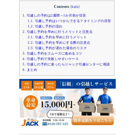
Contents
[
hide
]
1.
引越しの予約は2週間～1か月前が目安
1.1.
引越し予約はいつからできる？タイミングの目安
1.2.
引越し予約の流れ
2.
引越し予約を早めに行うメリットと注意点
2.1.
引越し予約を早めに行うメリット
2.2.
引越し予約を早めにする際の注意点
2.3.
引越し予約が遅れた場合のリスク
3.
引越し予約をスムーズに進めるコツ
4.
引越し予約で失敗しやすいケース
5.
引越しの予約に迷ったらジャック引越センターに相談
6.
まとめ