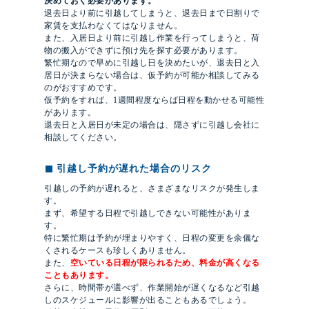
決めておく必要があります。
退去日より前に引越してしまうと、退去日まで日割りで
家賃を支払わなくてはなりません。
また、入居日より前に引越し作業を行ってしまうと、荷
物の搬入ができずに預け先を探す必要があります。
繁忙期なので早めに引越し日を決めたいが、退去日と入
居日が決まらない場合は、仮予約が可能か相談してみる
のがおすすめです。
仮予約をすれば、1週間程度ならば日程を動かせる可能性
があります。
退去日と入居日が未定の場合は、隠さずに引越し会社に
相談してください。
引越し予約が遅れた場合のリスク
引越しの予約が遅れると、さまざまなリスクが発生しま
す。
まず、希望する日程で引越しできない可能性がありま
す。
特に繁忙期は予約が埋まりやすく、日程の変更を余儀な
くされるケースも珍しくありません。
また、
空いている日程が限られるため、料金が高くなる
こともあります。
さらに、時間帯が選べず、作業開始が遅くなるなど引越
しのスケジュールに影響が出ることもあるでしょう。