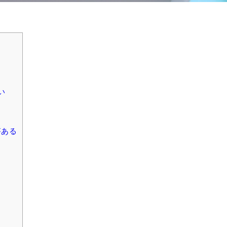
い
がある