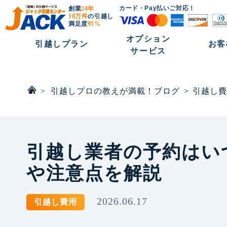
カード・Pay払いご対応！
創業
24年
10万件
の引越し
満足度
95%
オプション
引越しプラン
お客
サービス
>
引越しプロの教えが満載！ブログ
>
引越し費
引越し業者の予約はい
や注意点を解説
2026.06.17
引越し費用