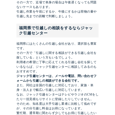
その一方で、近場で単身の場合は午後遅くなっても問題
ないケースもあります。
引越し作業を午前にするか、午後にするかは荷物の量や
引越し先までの距離で判断しましょう。
福岡県で引越しの相談をするならジャッ
ク引越センター
福岡県にはたくさんの引越し会社があり、選択肢も豊富
です。
その一方で「引越しに関する相談ができる引越し会社を
探している」という方もいるでしょう。
利用者の希望に丁寧に応えてくれる引越し会社を探して
いるならば、ジャック引越センターに相談してみるのも
おすすめです。
ジャック引越センターは、メールや電話、問い合わせフ
ォームから引越しの相談ができる会社です。
また、同社は全国の引越しに対応しており、家族・単
身・法人まで幅広い引越しに対応しています。
なお、ジャック引越センターはテレビやラジオのCMをし
たり一括見積もりサイトに登録したりしていません。
そのため、知名度は大手引越し業者に比較して低めです
が、その分引越し料金はお得になっています。
繁忙期、通常期に関わらず少しでもお得に引越ししたい