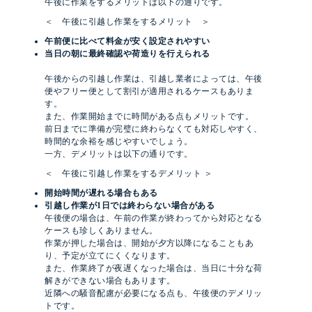
午後に作業をするメリットは以下の通りです。
＜ 午後に引越し作業をするメリット ＞
午前便に比べて料金が安く設定されやすい
当日の朝に最終確認や荷造りを行えられる
午後からの引越し作業は、引越し業者によっては、午後
便やフリー便として割引が適用されるケースもありま
す。
また、作業開始までに時間がある点もメリットです。
前日までに準備が完璧に終わらなくても対応しやすく、
時間的な余裕を感じやすいでしょう。
一方、デメリットは以下の通りです。
＜ 午後に引越し作業をするデメリット ＞
開始時間が遅れる場合もある
引越し作業が1日では終わらない場合がある
午後便の場合は、午前の作業が終わってから対応となる
ケースも珍しくありません。
作業が押した場合は、開始が夕方以降になることもあ
り、予定が立てにくくなります。
また、作業終了が夜遅くなった場合は、当日に十分な荷
解きができない場合もあります。
近隣への騒音配慮が必要になる点も、午後便のデメリッ
トです。