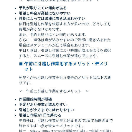
予約が取りにくい傾向がある
引越し料金が高値になりやすい
時期によっては渋滞に巻き込まれやすい
休日は引越し作業を依頼する方が多いので、どうしても
費用が高くなりがちです。
また、予約も取りにくい傾向があります。
さらに、連休は道が込みやすいので渋滞に巻き込まれた
場合はスケジュールが狂う場合もあります。
平日と休日、引越し作業により時間が取れるほうを選択
すると、スムーズに引越し作業が進むでしょう。
午前に引越し作業をするメリット・デメリ
ット
朝早くから引越し作業を行う場合のメリットは以下の通
りです。
＜ 午前に引越し作業をするメリット ＞
作業開始時間が明確
予定どおり作業が進みやすい
引越しが夕方までに終わりやすい
引越し作業が1日で終わる
午前便は、引越し作業が早く始まるので1日で荷解きまで
終わりやすい点が最大のメリットです。
特に、50㎞～100㎞までの中距離の引越しは午前に引越し