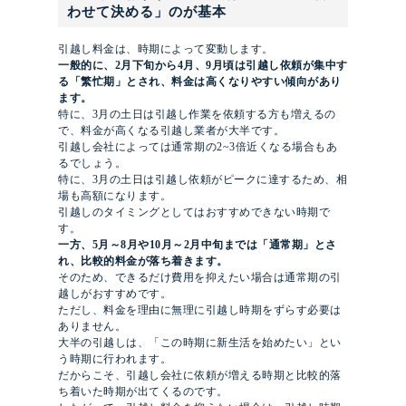
わせて決める」のが基本
引越し料金は、時期によって変動します。
一般的に、2月下旬から4月、9月頃は引越し依頼が集中す
る「繁忙期」とされ、料金は高くなりやすい傾向があり
ます。
特に、3月の土日は引越し作業を依頼する方も増えるの
で、料金が高くなる引越し業者が大半です。
引越し会社によっては通常期の2~3倍近くなる場合もあ
るでしょう。
特に、3月の土日は引越し依頼がピークに達するため、相
場も高額になります。
引越しのタイミングとしてはおすすめできない時期で
す。
一方、5月～8月や10月～2月中旬までは「通常期」とさ
れ、比較的料金が落ち着きます。
そのため、できるだけ費用を抑えたい場合は通常期の引
越しがおすすめです。
ただし、料金を理由に無理に引越し時期をずらす必要は
ありません。
大半の引越しは、「この時期に新生活を始めたい」とい
う時期に行われます。
だからこそ、引越し会社に依頼が増える時期と比較的落
ち着いた時期が出てくるのです。