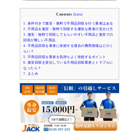
Contents
[
hide
]
1.
条件付きで激安・無料で不用品回収を行う業者はある
2.
不用品を激安・無料で回収する優良な業者の見分け方
3.
激安・無料で回収してもらいやすい不用品と激安での
回収が難しい不用品
4.
不用品回収を業者に依頼する場合の費用相場はどのく
らい？
5.
不用品回収を業者を気持ちよく依頼するポイント
6.
激安回収を宣伝している不用品回収業者とトラブルに
なったら？
7.
まとめ