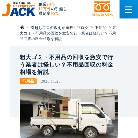
創業
24年
10万件
の引越し
満足度
95%
0120-787-525
>
>
>
引越しプロの教えが満載！ブログ
不用品
粗
大ゴミ・不用品の回収を激安で行う業者は怪しい？不用
品回収の料金相場を解説
粗大ゴミ・不用品の回収を激安で行
う業者は怪しい？不用品回収の料金
相場を解説
不用品
2023.11.23