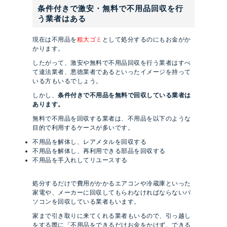
条件付きで激安・無料で不用品回収を行
う業者はある
現在は不用品を
粗大ゴミ
として処分するのにもお金がか
かります。
したがって、激安や無料で不用品回収を行う業者はすべ
て違法業者、悪徳業者であるといったイメージを持って
いる方もいるでしょう。
しかし、
条件付きで不用品を無料で回収している業者は
あります。
無料で不用品を回収する業者は、不用品を以下のような
目的で利用するケースが多いです。
不用品を解体し、レアメタルを回収する
不用品を解体し、再利用できる部品を回収する
不用品を手入れしてリユースする
処分するだけで費用がかかるエアコンや冷蔵庫といった
家電や、メーカーに回収してもらわなければならないパ
ソコンを回収している業者もいます。
家まで引き取りに来てくれる業者もいるので、引っ越し
をする際に「不用品をできるだけお金をかけず、できる