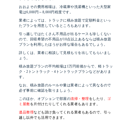
おおよその費用相場は、冷蔵庫や洗濯機といった大型家
電は6,000円～8,000円程度です。
業者によっては、トラックに積み放題で定額料金といっ
たプランを用意しているところもあります。
引っ越しではたくさん不用品が出るケースも珍しくない
ので、回収希望の不用品が10点以上あるならば積み放題
プランを利用したほうがお得な場合もあるでしょう。
詳しくは、業者に相談して見積もりを出してもらいまし
ょう。
積み放題プランの平均相場は1万円前後からで、軽トラッ
ク・2トントラック・4トントラックプランなどがありま
す。
なお、積み放題のルールや量は業者によって異なるので
必ず事前に確認を取りましょう。
このほか、オプションで部屋の
清掃・整理
をしたり、
ゴ
ミ屋敷
を片付けたりしてくれる業者もあります。
遺品整理
なども請け負ってくれる業者もあるので、引っ
越し以外でも活用できます。