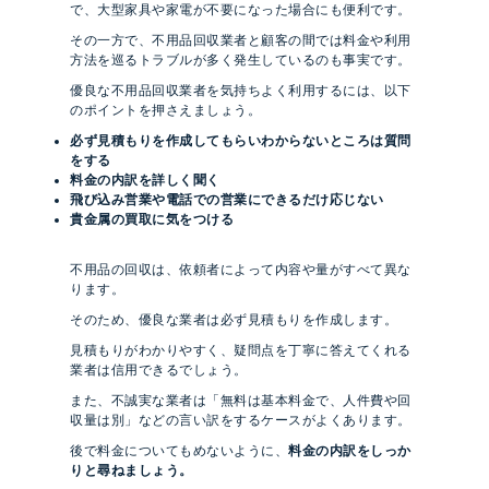
で、大型家具や家電が不要になった場合にも便利です。
その一方で、不用品回収業者と顧客の間では料金や利用
方法を巡るトラブルが多く発生しているのも事実です。
優良な不用品回収業者を気持ちよく利用するには、以下
のポイントを押さえましょう。
必ず見積もりを作成してもらいわからないところは質問
をする
料金の内訳を詳しく聞く
飛び込み営業や電話での営業にできるだけ応じない
貴金属の買取に気をつける
不用品の回収は、依頼者によって内容や量がすべて異な
ります。
そのため、優良な業者は必ず見積もりを作成します。
見積もりがわかりやすく、疑問点を丁寧に答えてくれる
業者は信用できるでしょう。
また、不誠実な業者は「無料は基本料金で、人件費や回
収量は別」などの言い訳をするケースがよくあります。
後で料金についてもめないように、
料金の内訳をしっか
りと尋ねましょう。