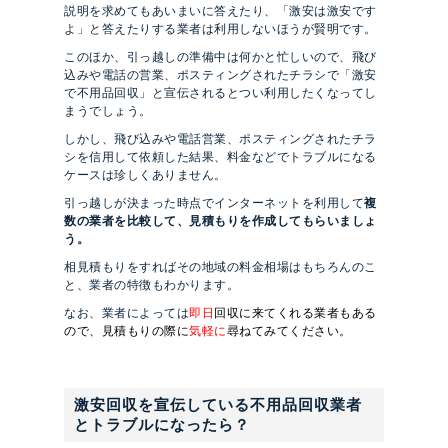
説明を求めてもあいまいに答えたり、「激安は激安です
よ」と答えたりする業者は利用しないほうが賢明です。
このほか、引っ越しの準備中は何かと忙しいので、飛び
込みや電話の営業、ポスティングされたチラシで「激安
で不用品回収」と宣伝されるとつい利用したくなってし
まうでしょう。
しかし、飛び込みや電話営業、ポスティングされたチラ
シを信用して依頼した結果、料金などでトラブルになる
ケースは珍しくありません。
引っ越しが決まった時点でインターネットを利用して
複
数の業者を比較して、見積もりを作成してもらいましょ
う。
相見積もりをすればその地域の料金相場はもちろんのこ
と、業者の特徴もわかります。
なお、業者によっては
即日
回収に来てくれる業者もある
ので、見積もりの際に
気軽に
尋ねてみてください。
激安回収を宣伝している不用品回収業者
とトラブルになったら？