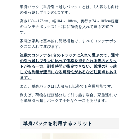
単身パック（単身引っ越しパック）とは、1人暮らし向け
の引っ越しプランの1つです。
高さ130～175cm、幅104～108cm、奥行き74～105cm程度
のコンテナボックス1～2個に荷物を入れて運ぶ方式で
す。
家電は家具は基本的に簡易梱包で、すべてコンテナボッ
クスに入れて運びます。
複数のコンテナを1台のトラックに入れて運ぶので、通常
の引っ越しプランに比べて価格を抑えられる等のメリッ
トがある一方、到着時間が指定できない、近場の引っ越
しでも到着が翌日になる可能性があるなど注意点もあり
ます。
また、単身パックは1人暮らし以外でも利用可能です。
例えば、荷物をほぼ処分して引っ越す場合、家族連れで
も単身引っ越しパックで十分なケースもあります。
単身パックを利用するメリット