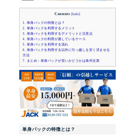
Contents
[
hide
]
1.
単身パックの特徴とは？
2.
単身パックを利用するメリット
3.
単身パックを利用するデメリットと注意点
4.
単身パックの利用が適しているケース
5.
単身パックを利用する流れ
6.
単身パックを利用する以外に引っ越しを安く済ませる
方法
7.
まとめ：単身パックが安いかどうかは条件次第
単身パックの特徴とは？