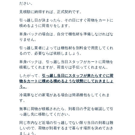
ださい。
見積額に納得すれば、正式契約です。
引っ越し日が決まったら、その日にすぐ荷物をカートに
積めるように荷造りをします。
単身パックの場合は、自分で梱包材を準備しなければな
りません。
引っ越し業者によっては梱包材を別料金で用意してくれ
るので、必要ならば依頼しましょう。
単身パックは、引っ越し当日スタッフがカートに荷物を
積載してくれますが、荷造りは手伝ってくれません。
したがって、
引っ越し当日にスタッフが来たらすぐに荷
物をカートに積める積めるような状態にしておきましょ
う。
冷蔵庫などの家電がある場合は簡易梱包をしてくれま
す。
無事に荷物が積載されたら、到着日の予定を確認して引
っ越し先に移動してください。
同じ市内など近場の引っ越しでない限り当日の到着は難
しいので、荷物が到着するまで暮らす場所を決めておき
ましょう。