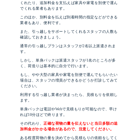
くれたり、追加料金を支払えば家具や家電を別便で運ん
でくれる業者もあります。
このほか、別料金を払えば到着時間の指定などができる
業者もあり、便利です。
また、引っ越しをサポートしてくれるスタッフの人数も
確認しておきましょう。
通常の引っ越しプランはスタッフが2名以上派遣されま
す。
しかし、単身パックは派遣スタッフが1名のところが多
く、荷造りは基本的に自分で行います。
もし、やや大型の家具や家電を別便で運んでもらいたい
場合は、スタッフの増員ができるかどうか打診してみて
ください。
利用する引っ越し業者が決まったら、見積もりを依頼し
ます。
単身パックは電話やWebで見積もりが可能なので、早け
れば10分ほどで終ります。
その代わり、
正確な荷物の量を伝えないと当日多額の追
加料金がかかる場合があるので、注意してください。
ある程度荷物の量を決めてから見積もりの依頼をしてく