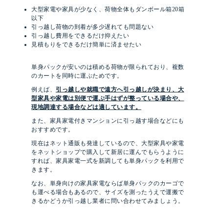
大型家電や家具が少なく、荷物全体もダンボール箱20箱
以下
引っ越し荷物の到着が多少遅れても問題ない
引っ越し費用をできるだけ抑えたい
見積もりをできるだけ簡単に済ませたい
単身パックが安いのは積める荷物が限られており、複数
のカートを同時に運ぶためです。
例えば、
引っ越しや就職で遠方へ引っ越しが決まり、大
型家具や家電は別便で運ぶ手はずが整っている場合や、
現地調達する場合などは適しています。
また、家具家電付きマンションに引っ越す場合などにも
おすすめです。
現在はネット通販も発達しているので、大型家具や家電
をネットショップで購入して新居に運んでもらうように
すれば、家具家電一式を新調しても単身パックを利用で
きます。
なお、単身向けの家具家電ならば単身パックのカーゴで
も運べる場合もあるので、サイズを測ったうえで運搬で
きるかどうか引っ越し業者に問い合わせてみましょう。