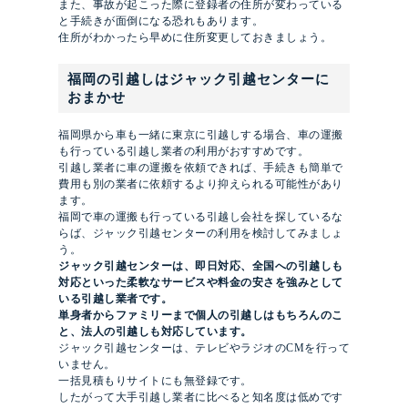
また、事故が起こった際に登録者の住所が変わっている
と手続きが面倒になる恐れもあります。
住所がわかったら早めに住所変更しておきましょう。
福岡の引越しはジャック引越センターに
おまかせ
福岡県から車も一緒に東京に引越しする場合、車の運搬
も行っている引越し業者の利用がおすすめです。
引越し業者に車の運搬を依頼できれば、手続きも簡単で
費用も別の業者に依頼するより抑えられる可能性があり
ます。
福岡で車の運搬も行っている引越し会社を探しているな
らば、ジャック引越センターの利用を検討してみましょ
う。
ジャック引越センターは、即日対応、全国への引越しも
対応といった柔軟なサービスや料金の安さを強みとして
いる引越し業者です。
単身者からファミリーまで個人の引越しはもちろんのこ
と、法人の引越しも対応しています。
ジャック引越センターは、テレビやラジオのCMを行って
いません。
一括見積もりサイトにも無登録です。
したがって大手引越し業者に比べると知名度は低めです