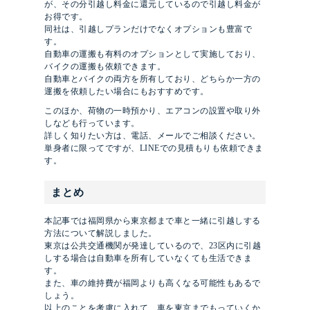
が、その分引越し料金に還元しているので引越し料金が
お得です。
同社は、引越しプランだけでなくオプションも豊富で
す。
自動車の運搬も有料のオプションとして実施しており、
バイクの運搬も依頼できます。
自動車とバイクの両方を所有しており、どちらか一方の
運搬を依頼したい場合にもおすすめです。
このほか、荷物の一時預かり、エアコンの設置や取り外
しなども行っています。
詳しく知りたい方は、電話、メールでご相談ください。
単身者に限ってですが、LINEでの見積もりも依頼できま
す。
まとめ
本記事では福岡県から東京都まで車と一緒に引越しする
方法について解説しました。
東京は公共交通機関が発達しているので、23区内に引越
しする場合は自動車を所有していなくても生活できま
す。
また、車の維持費が福岡よりも高くなる可能性もあるで
しょう。
以上のことを考慮に入れて、車を東京までもっていくか