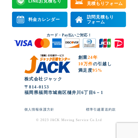
LINEお見積もり
見積もりフォーム
訪問見積もり
料金カレンダー
フォーム
カード・Pay払いご対応！
創業
24年
10万件
の引越し
満足度
95%
株式会社ジャック
〒814-0153
福岡県福岡市城南区樋井川6丁目6－1
個人情報保護方針
標準引越運送約款
© 2023 JACK Moving Service Co.Ltd