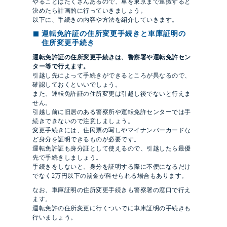
やることはたくさんあるので、車を東京まで運搬すると
決めたら計画的に行っていきましょう。
以下に、手続きの内容や方法を紹介していきます。
運転免許証の住所変更手続きと
車庫証明の
住所変更手続き
運転免許証の住所変更手続きは、警察署や運転免許セン
ター等で行えます。
引越し先によって手続きができるところが異なるので、
確認しておくといいでしょう。
また、運転免許証の住所変更は引越し後でないと行えま
せん。
引越し前に旧居のある警察所や運転免許センターでは手
続きできないので注意しましょう。
変更手続きには、住民票の写しやマイナンバーカードな
ど身分を証明できるものが必要です。
運転免許証も身分証として使えるので、引越したら最優
先で手続きしましょう。
手続きをしないと、身分を証明する際に不便になるだけ
でなく2万円以下の罰金が科せられる場合もあります。
なお、車庫証明の住所変更手続きも警察署の窓口で行え
ます。
運転免許の住所変更に行くついでに車庫証明の手続きも
行いましょう。