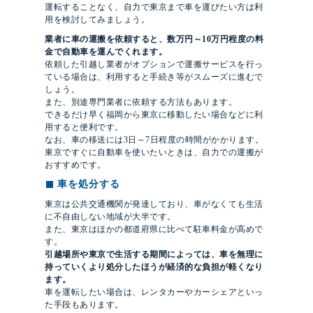
運転することなく、自力で東京まで車を運びたい方は利
用を検討してみましょう。
業者に車の運搬を依頼すると、数万円～10万円程度の料
金で自動車を運んでくれます。
依頼した引越し業者がオプションで運搬サービスを行っ
ている場合は、利用すると手続き等がスムーズに進むで
しょう。
また、別途専門業者に依頼する方法もあります。
できるだけ早く福岡から東京に移動したい場合などに利
用すると便利です。
なお、車の移送には3日～7日程度の時間がかかります。
東京ですぐに自動車を使いたいときは、自力での運搬が
おすすめです。
車を処分する
東京は公共交通機関が発達しており、車がなくても生活
に不自由しない地域が大半です。
また、東京はほかの都道府県に比べて駐車料金が高めで
す。
引越場所や東京で生活する期間によっては、車を無理に
持っていくより処分したほうが経済的な負担が軽くなり
ます。
車を運転したい場合は、レンタカーやカーシェアといっ
た手段もあります。