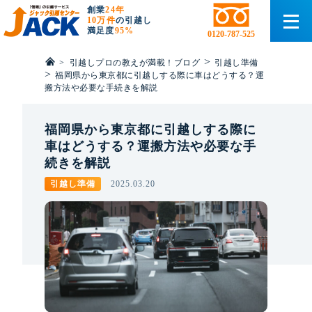
創業
24年
10万件
の引越し
満足度
95%
0120-787-525
>
>
引越しプロの教えが満載！ブログ
引越し準備
>
福岡県から東京都に引越しする際に車はどうする？運
搬方法や必要な手続きを解説
福岡県から東京都に引越しする際に
車はどうする？運搬方法や必要な手
続きを解説
引越し準備
2025.03.20