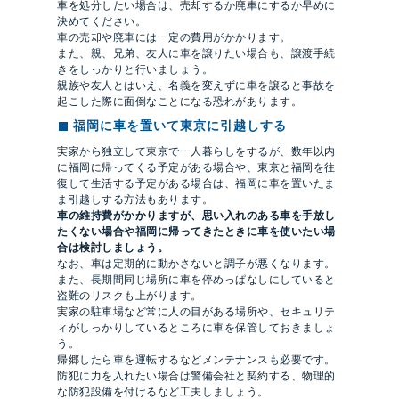
車を処分したい場合は、売却するか廃車にするか早めに
決めてください。
車の売却や廃車には一定の費用がかかります。
また、親、兄弟、友人に車を譲りたい場合も、譲渡手続
きをしっかりと行いましょう。
親族や友人とはいえ、名義を変えずに車を譲ると事故を
起こした際に面倒なことになる恐れがあります。
福岡に車を置いて東京に引越しする
実家から独立して東京で一人暮らしをするが、数年以内
に福岡に帰ってくる予定がある場合や、東京と福岡を往
復して生活する予定がある場合は、福岡に車を置いたま
ま引越しする方法もあります。
車の維持費がかかりますが、思い入れのある車を手放し
たくない場合や福岡に帰ってきたときに車を使いたい場
合は検討しましょう。
なお、車は定期的に動かさないと調子が悪くなります。
また、長期間同じ場所に車を停めっぱなしにしていると
盗難のリスクも上がります。
実家の駐車場など常に人の目がある場所や、セキュリテ
ィがしっかりしているところに車を保管しておきましょ
う。
帰郷したら車を運転するなどメンテナンスも必要です。
防犯に力を入れたい場合は警備会社と契約する、物理的
な防犯設備を付けるなど工夫しましょう。