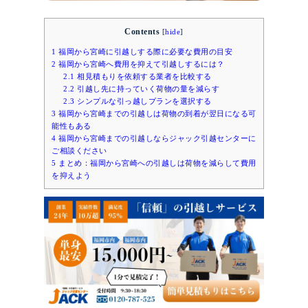
Contents
[
hide
]
1
福岡から宮崎に引越しする際に必要な費用の目安
2
福岡から宮崎へ費用を抑えて引越しするには？
2.1
相見積もりを依頼する業者を比較する
2.2
引越し先に持っていく荷物の量を減らす
2.3
シンプルな引っ越しプランを選択する
3
福岡から宮崎までの引越しは荷物の到着が翌日になる可
能性もある
4
福岡から宮崎までの引越しならジャック引越センターに
ご相談ください
5
まとめ：福岡から宮崎への引越しは荷物を減らして費用
を抑えよう