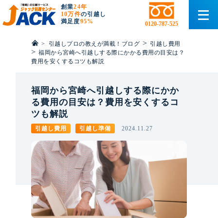
創業
24年
10万件
の引越し
満足度
95%
0120-787-525
>
>
引越しプロの教えが満載！ブログ
引越し費用
>
福岡から宮崎へ引越しする際にかかる費用の目安は？
費用を安くするコツも解説
福岡から宮崎へ引越しする際にかか
る費用の目安は？費用を安くするコ
ツも解説
引越し費用
引越し準備
2024.11.27