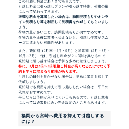
この引越し料金はあくまでも目安です。
引越し料金は引っ越しプランや引っ越す時期、荷物の量
によって変わってきます。
正確な料金を算出したい場合は、訪問見積もりやオンラ
イン見積もり等を利用して見積書を作成してもらいまし
ょう。
荷物の量が多いほど、訪問見積もりがおすすめです。
荷物の量を正確に業者へ伝えないと、引越し作業がスム
ーズに進まない可能性があります。
また、繁忙期（2月末～4月・9月）と通常期（5月～8月・
10月～2月）では、引越し料金が２～3割は異なるので、
繁忙期に引っ越す場合は予算を多めに確保しましょう。
特に、3月は2倍〜3倍引越し料金が高くなるだけでなく予
約も早々に埋まる可能性があります。
引越しの日付を動かせない場合は、早めに業者を探して
依頼しましょう。
繁忙期でも費用を抑えて引っ越ししたい場合は、平日の
依頼がおすすめです。
平日ならば予約が入りにくい日もあるので、引越し業者
によっては通常期に近い料金設定のところもあります。
福岡から宮崎へ費用を抑えて引越しする
には？