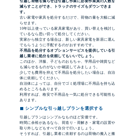
引越し荷物を減らせば引越し作業に必要作業員の人数を
減らすことができ、トラックのサイズもダウンできま
す。
古い家電や家具を処分するだけで、荷物の量を大幅に減
らせます。
10年以上使っている家具家電があり、買い替えを検討し
ているなら思い切って処分してください。
実家から独立する場合は、新しい家具家電を新居に運ん
でもらうように手配するのがおすすめです。
不用品を処分するオプションサービスを提供している引
越し業者に処分を依頼してもいいでしょう。
このほか、洋服、子どものおもちゃ、学用品や雑貨など
も減らせるものがないか確認してみましょう。
少しでも費用を抑えて不用品を処分したい場合は、自治
体に依頼してください。
自治体によっては、自分でゴミ処理場に不用品を持ち込
めるところもあります。
利用すれば、格安で不用品を一気に処分できる可能性も
あります。
シンプルな引っ越しプランを選択する
引越しプランはシンプルなものほど安価です。
時間に余裕があるなら、荷造り・荷解き・家電の設置や
取り外しなどもすべて自分で行いましょう。
そうすれば、引越し業者に依頼するのは荷物の搬入と搬