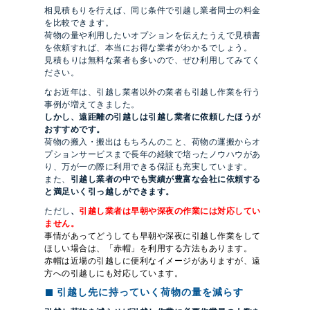
相見積もりを行えば、同じ条件で引越し業者同士の料金
を比較できます。
荷物の量や利用したいオプションを伝えたうえで見積書
を依頼すれば、本当にお得な業者がわかるでしょう。
見積もりは無料な業者も多いので、ぜひ利用してみてく
ださい。
なお近年は、引越し業者以外の業者も引越し作業を行う
事例が増えてきました。
しかし、遠距離の引越しは引越し業者に依頼したほうが
おすすめです。
荷物の搬入・搬出はもちろんのこと、荷物の運搬からオ
プションサービスまで長年の経験で培ったノウハウがあ
り、万が一の際に利用できる保証も充実しています。
また、
引越し業者の中でも実績が豊富な会社に依頼する
と満足いく引っ越しができます。
ただし
、
引越し業者は早朝や深夜の作業には対応してい
ません。
事情があってどうしても早朝や深夜に引越し作業をして
ほしい場合は、「赤帽」を利用する方法もあります
。
赤帽は近場の引越しに便利なイメージがありますが、遠
方への引越しにも対応しています。
引越し先に持っていく荷物の量を減らす