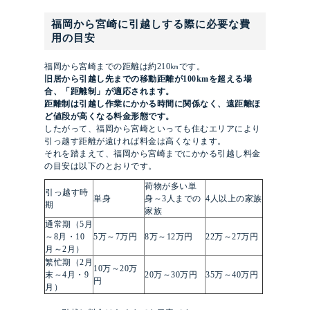
福岡から宮崎に引越しする際に必要な費
用の目安
福岡から宮崎までの距離は約210㎞です。
旧居から引越し先までの移動距離が100kmを超える場
合、「距離制」が適応されます。
距離制は引越し作業にかかる時間に関係なく、遠距離ほ
ど値段が高くなる料金形態です。
したがって、福岡から宮崎といっても住むエリアにより
引っ越す距離が遠ければ料金は高くなります。
それを踏まえて、福岡から宮崎までにかかる引越し料金
の目安は以下のとおりです。
荷物が多い単
引っ越す時
単身
身～3人までの
4人以上の家族
期
家族
通常期（5月
～8月・10
5万～7万円
8万～12万円
22万～27万円
月～2月）
繁忙期（2月
10万～20万
末～4月・9
20万～30万円
35万～40万円
円
月）