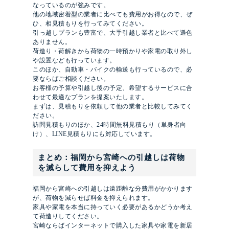
なっているのが強みです。
他の地域密着型の業者に比べても費用がお得なので、ぜ
ひ、相見積もりを行ってみてください。
引っ越しプランも豊富で、大手引越し業者と比べて遜色
ありません。
荷造り・荷解きから荷物の一時預かりや家電の取り外し
や設置なども行っています。
このほか、自動車・バイクの輸送も行っているので、必
要ならばご相談ください。
お客様の予算や引越し後の予定、希望するサービスに合
わせて最適なプランを提案いたします。
まずは、見積もりを依頼して他の業者と比較してみてく
ださい。
訪問見積もりのほか、24時間無料見積もり（単身者向
け）、LINE見積もりにも対応しています。
まとめ：福岡から宮崎への引越しは荷物
を減らして費用を抑えよう
福岡から宮崎への引越しは遠距離な分費用がかかります
が、荷物を減らせば料金を抑えられます。
家具や家電を本当に持っていく必要があるかどうか考え
て荷造りしてください。
宮崎ならばインターネットで購入した家具や家電を新居