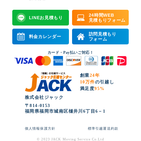
24時間WEB
LINEお見積もり
見積もりフォーム
訪問見積もり
料金カレンダー
フォーム
カード・Pay払いご対応！
創業
24年
10万件
の引越し
満足度
95%
株式会社ジャック
〒814-0153
福岡県福岡市城南区樋井川6丁目6－1
個人情報保護方針
標準引越運送約款
© 2023 JACK Moving Service Co.Ltd