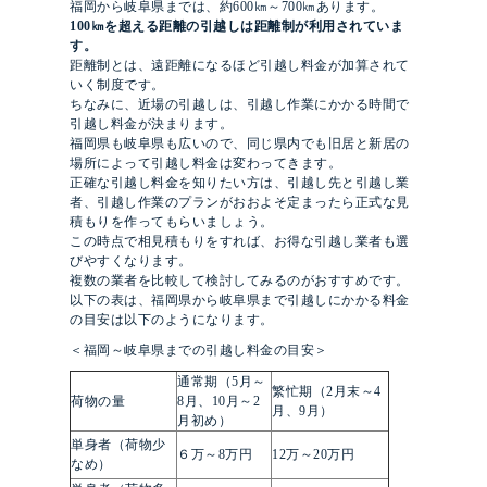
福岡から岐阜県までは、約600㎞～700㎞あります。
100㎞を超える距離の引越しは距離制が利用されていま
す。
距離制とは、遠距離になるほど引越し料金が加算されて
いく制度です。
ちなみに、近場の引越しは、引越し作業にかかる時間で
引越し料金が決まります。
福岡県も岐阜県も広いので、同じ県内でも旧居と新居の
場所によって引越し料金は変わってきます。
正確な引越し料金を知りたい方は、引越し先と引越し業
者、引越し作業のプランがおおよそ定まったら正式な見
積もりを作ってもらいましょう。
この時点で相見積もりをすれば、お得な引越し業者も選
びやすくなります。
複数の業者を比較して検討してみるのがおすすめです。
以下の表は、福岡県から岐阜県まで引越しにかかる料金
の目安は以下のようになります。
＜福岡～岐阜県までの引越し料金の目安＞
通常期（5月～
繁忙期（2月末～4
荷物の量
8月、10月～2
月、9月）
月初め）
単身者（荷物少
６万～8万円
12万～20万円
なめ）