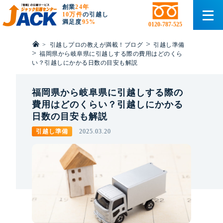
創業
24年
10万件
の引越し
満足度
95%
0120-787-525
>
>
引越しプロの教えが満載！ブログ
引越し準備
>
福岡県から岐阜県に引越しする際の費用はどのくら
い？引越しにかかる日数の目安も解説
福岡県から岐阜県に引越しする際の
費用はどのくらい？引越しにかかる
日数の目安も解説
引越し準備
2025.03.20