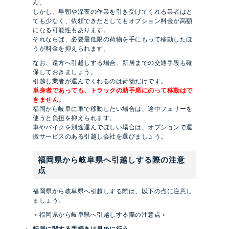
ん。
しかし、早朝や深夜の作業を引き受けてくれる業者はと
ても少なく、依頼できたとしてもオプション料金が高額
になる可能性もあります。
それならば、必要最低限の荷物を手にもって移動したほ
うが料金を抑えられます。
なお、遠方へ引越しする場合、新居までの交通手段も確
保しておきましょう。
引越し業者が運んでくれるのは荷物だけです。
単身者であっても、トラックの助手席にのって移動はで
きません。
福岡から岐阜に車で移動したい場合は、途中フェリーを
使うと負担を抑えられます。
車やバイクを別途運んでほしい場合は、オプションで運
搬サービスのある引越し会社を選びましょう。
福岡県から岐阜県へ引越しする際の注意
点
福岡県から岐阜県へ引越しする際は、以下の点に注意し
ましょう。
＜福岡県から岐阜県へ引越しする際の注意点＞
転居に関する手続きは早めに行う