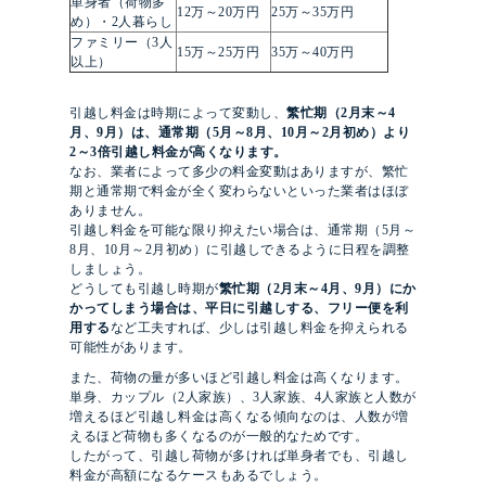
単身者（荷物多
12万～20万円
25万～35万円
め）・2人暮らし
ファミリー（3人
15万～25万円
35万～40万円
以上）
引越し料金は時期によって変動し、
繁忙期（2
月末～4
月、9月）は、通常期（5月～8月、10月～2月初め）より
2～3倍引越し料金が高くなります。
なお、業者によって多少の料金変動はありますが、繁忙
期と通常期で料金が全く変わらないといった業者はほぼ
ありません。
引越し料金を可能な限り抑えたい場合は、通常期（5月～
8月、10月～2月初め）に引越しできるように日程を調整
しましょう。
どうしても引越し時期が
繁忙期（2月末～4月、9月）にか
かってしまう場合は、平日に引越しする、フリー便を利
用する
など工夫すれば、少しは引越し料金を抑えられる
可能性があります。
また、荷物の量が多いほど引越し料金は高くなります。
単身、カップル（2人家族）、3人家族、4人家族と人数が
増えるほど引越し料金は高くなる傾向なのは、人数が増
えるほど荷物も多くなるのが一般的なためです。
したがって、引越し荷物が多ければ単身者でも、引越し
料金が高額になるケースもあるでしょう。