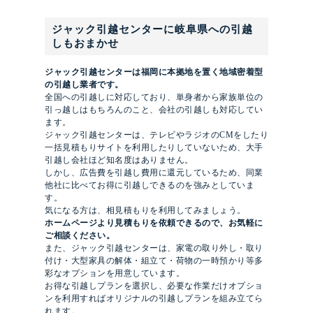
ジャック引越センターに岐阜県への引越
しもおまかせ
ジャック引越センターは福岡に本拠地を置く地域密着型
の引越し業者です。
全国への引越しに対応しており、単身者から家族単位の
引っ越しはもちろんのこと、会社の引越しも対応してい
ます。
ジャック引越センターは、テレビやラジオのCMをしたり
一括見積もりサイトを利用したりしていないため、大手
引越し会社ほど知名度はありません。
しかし、広告費を引越し費用に還元しているため、同業
他社に比べてお得に引越しできるのを強みとしていま
す。
気になる方は、相見積もりを利用してみましょう。
ホームページより見積もりを依頼できるので、お気軽に
ご相談ください。
また、ジャック引越センターは、家電の取り外し・取り
付け・大型家具の解体・組立て・荷物の一時預かり等多
彩なオプションを用意しています。
お得な引越しプランを選択し、必要な作業だけオプショ
ンを利用すればオリジナルの引越しプランを組み立てら
れます。