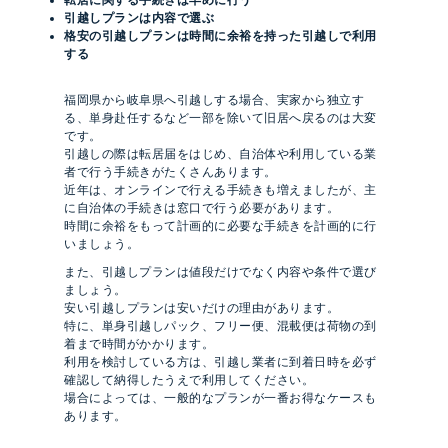
引越しプランは内容で選ぶ
格安の引越しプランは時間に余裕を持った引越しで利用
する
福岡県から岐阜県へ引越しする場合、実家から独立す
る、単身赴任するなど一部を除いて旧居へ戻るのは大変
です。
引越しの際は転居届をはじめ、自治体や利用している業
者で行う手続きがたくさんあります。
近年は、オンラインで行える手続きも増えましたが、主
に自治体の手続きは窓口で行う必要があります。
時間に余裕をもって計画的に必要な手続きを計画的に行
いましょう。
また、引越しプランは値段だけでなく内容や条件で選び
ましょう。
安い引越しプランは安いだけの理由があります。
特に、単身引越しパック、フリー便、混載便は荷物の到
着まで時間がかかります。
利用を検討している方は、引越し業者に到着日時を必ず
確認して納得したうえで利用してください。
場合によっては、一般的なプランが一番お得なケースも
あります。