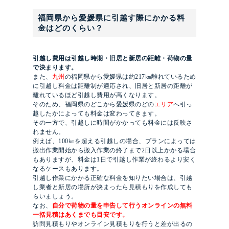
福岡県から愛媛県に引越す際にかかる料
金はどのくらい？
引越し費用は引越し時期・旧居と新居の距離・荷物の量
で決まります。
また、
九州
の福岡県から愛媛県は約217㎞離れているため
に引越し料金は距離制が適応され、旧居と新居の距離が
離れているほど引越し費用が高くなります。
そのため、福岡県のどこから愛媛県のどの
エリア
へ引っ
越したかによっても料金は変わってきます。
その一方で、引越しに時間がかかっても料金には反映さ
れません。
例えば、100㎞を超える引越しの場合、プランによっては
搬出作業開始から搬入作業の終了まで2日以上かかる場合
もありますが、料金は1日で引越し作業が終わるより安く
なるケースもあります。
引越し作業にかかる正確な料金を知りたい場合は、引越
し業者と新居の場所が決まったら見積もりを作成しても
らいましょう。
なお、
自分で荷物の量を申告して行うオンラインの無料
一括見積はあくまでも目安です。
訪問見積もりやオンライン見積もりを行うと差が出るの