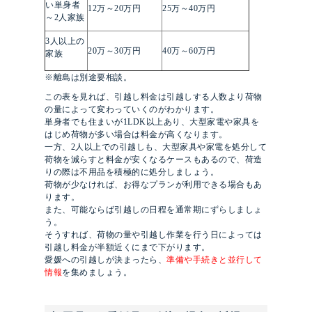
い単身者
12万～20万円
25万～40万円
～2人家族
3人以上の
20万～30万円
40万～60万円
家族
※離島は別途要相談。
この表を見れば、引越し料金は引越しする人数より荷物
の量によって変わっていくのがわかります。
単身者でも住まいが1LDK以上あり、大型家電や家具を
はじめ荷物が多い場合は料金が高くなります。
一方、2人以上での引越しも、大型家具や家電を処分して
荷物を減らすと料金が安くなるケースもあるので、荷造
りの際は不用品を積極的に処分しましょう。
荷物が少なければ、お得なプランが利用できる場合もあ
ります。
また、可能ならば引越しの日程を通常期にずらしましょ
う。
そうすれば、荷物の量や引越し作業を行う日によっては
引越し料金が半額近くにまで下がります。
愛媛への引越しが決まったら、
準備や手続きと並行して
情報
を集めましょう。