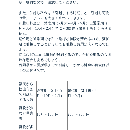
が一般的なので、注意してください。
また、引越し料金は「引越しする時期」と「引越し荷物
の量」によっても大きく変わってきます。
引越し料金は、繁忙期（2月末～4月・9月）と通常期（5
月～8月・10月～2月）で２～3倍違う業者も珍しくありま
せん。
繁忙期と通常期では2～4割ほど値段が変わるので、繁忙
期に引越しするとどうしても引越し費用は高くなるでし
ょう。
特に3月の土日は依頼が殺到するので、予約を取るのも困
難な場合もあるでしょう。
福岡県から愛媛県までの引越しにかかる料金の目安は以
下のとおりです。
福岡から
松山市ま
通常期（5月～8
繁忙期（2月末～4
で引越し
月・10月～2月）
月・9月）
する人数
荷物が少
ない単身
10万～15万円
20万～30万円
者
荷物が多