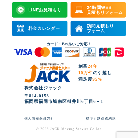
24時間WEB
LINEお見積もり
見積もりフォーム
訪問見積もり
料金カレンダー
フォーム
カード・Pay払いご対応！
創業
24年
10万件
の引越し
満足度
95%
株式会社ジャック
〒814-0153
福岡県福岡市城南区樋井川6丁目6－1
個人情報保護方針
標準引越運送約款
© 2023 JACK Moving Service Co.Ltd