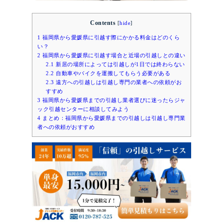
Contents
[
hide
]
1
福岡県から愛媛県に引越す際にかかる料金はどのくら
い？
2
福岡県から愛媛県に引越す場合と近場の引越しとの違い
2.1
新居の場所によっては引越しが1日では終わらない
2.2
自動車やバイクを運搬してもらう必要がある
2.3
遠方への引越しは引越し専門の業者への依頼がお
すすめ
3
福岡県から愛媛県までの引越し業者選びに迷ったらジャ
ック引越センターに相談してみよう
4
まとめ：福岡県から愛媛県までの引越しは引越し専門業
者への依頼がおすすめ