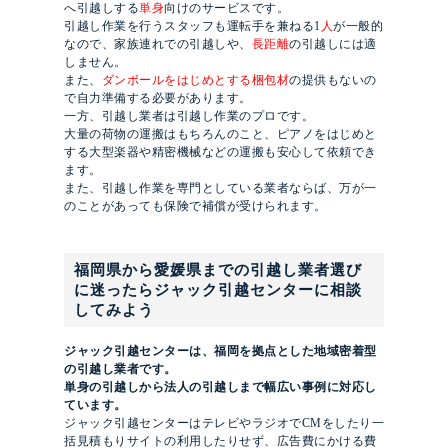
へ引越しする
単身
向けのサービスです。
引越し作業を行うスタッフも運転手を兼ねる1
人
が一般的
なので、家族連れでの引越しや、
長距離
の引越しには適
しません。
また、
ダンボールをはじめとする梱包材
の提供もないの
で自力準備する必要があります。
一方、引越し業者は引越し作業のプロです。
大量の荷物の運搬はもちろんのこと、ピアノをはじめと
する大型楽器や精密機械などの運搬も安心して依頼でき
ます。
また、引越し作業を専門としている業者ならば、万が一
のことがあっても保険で補償が受けられます。
福岡県から愛媛県までの引越し業者選び
に迷ったらジャック引越センターに相談
してみよう
ジャック引越センターは、福岡を拠点とした地域密着型
の引越し業者です。
単身の引越しから法人の引越しまで幅広い事例に対応し
ています。
ジャック引越センターはテレビやラジオでCMをしたり一
括見積もりサイトの利用したりせず、広告費にかける費