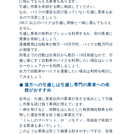
に積んでもらえる業者もあります。
引越し作業を依頼する際に相談してください。
なお、バイクの運送を請け負っていない引越し業者もあ
るので注意しましょう。
50CC 以上のバイクは引越し荷物と一緒に運んでもらえ
ません。
引越し業者の有料オプションを利用するか、別の業者に
運搬を依頼しましょう。
運搬費用は自動車が数万～10万円代、バイクが数万円台
が相場です。
到着までの日数は出発日から数日～10日前後なので、引
越し後にすぐ自動車やバイクを利用したい場合はレンタ
カーやシェアカーを利用しましょう。
自力で自動車やバイクを運搬したい場合は利用を検討し
てみましょう。
遠方への引越しは引越し専門の業者への依
頼がおすすめ
近年は、引越し業者以外の業者が安さを強みとして引越
し作業を請け負う事例が増えています。
一例を挙げると、赤帽をはじめとした軽貨物自動車を利
用した運送作業を担う個人事業主です。
「くらしのマーケット」や「ジモティ」等経由で依頼で
きる業者も多いでしょう。
このような業者は安くて融通も効きやすいですが、近場