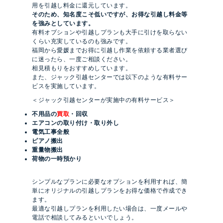
用を引越し料金に還元しています。
そのため、知名度こそ低いですが、
お得な引越し料金等
を強みとしています。
有料オプションや引越しプランも大手に引けを取らない
くらい充実しているのも強みです。
福岡から愛媛までお得に引越し作業を依頼する業者選び
に迷ったら、一度ご相談ください。
相見積もりをおすすめしています。
また、ジャック引越センターでは以下のような有料サー
ビスを実施しています。
＜ジャック引越センターが実施中の有料サービス＞
不用品の
買取
・回収
エアコンの取り付け・取り外し
電気工事全般
ピアノ搬出
重量物搬出
荷物の一時預かり
シンプルなプランに必要なオプションを利用すれば、簡
単にオリジナルの引越しプランをお得な価格で作成でき
ます。
最適な引越しプランを利用したい場合は、一度メールや
電話で相談してみるといいでしょう。