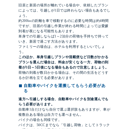
旧居と新居の場所が離れている場合や、依頼したプラン
によっては、引越しが1日では終わらない場合もあるでし
ょう。
約200㎞の距離を車で移動するのに必要な時間は約4時間
ですが、旧居の引越し作業が終わる時間によっては愛媛
到着が夜になる可能性もあります。
単身での引越しならば1～2泊分の荷物を手持ちで持って
いき、新居で過ごす方法があります。
ファミリーの場合は、ホテルを利用するといいでしょ
う。
このほか、単身引越しプランや混載便など日数がかかる
プランを選んだ場合は、料金が安くなる一方、荷物の到
着が3日～5日後になる場合もあるので注意しましょう。
荷物の到着が数日かかる場合は、その間の生活をどうす
るか計画を立てる必要があります。
自動車やバイクを運搬してもらう必要があ
る
遠方へ引越しする場合、自動車やバイクを別途運んでも
らう必要があります。
自動車1台だけなら自分で運ぶ選択肢もありますが、車が
複数台ある場合は自力でも運べません。
バイクの場合も同様です。
バイクは、50CCまでなら「引越し荷物」としてトラック