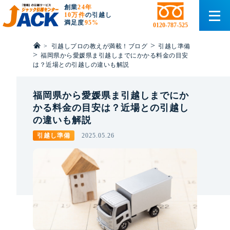
創業
24年
10万件
の引越し
満足度
95%
0120-787-525
>
>
引越しプロの教えが満載！ブログ
引越し準備
>
福岡県から愛媛県ま引越しまでにかかる料金の目安
は？近場との引越しの違いも解説
福岡県から愛媛県ま引越しまでにか
かる料金の目安は？近場との引越し
の違いも解説
引越し準備
2025.05.26