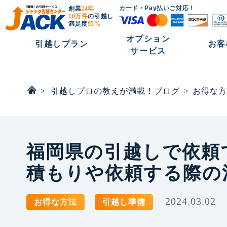
カード・Pay払いご対応！
創業
24年
10万件
の引越し
満足度
95%
オプション
引越しプラン
お客
サービス
>
引越しプロの教えが満載！ブログ
>
お得な方
福岡県の引越しで依頼
積もりや依頼する際の
2024.03.02
お得な方法
引越し準備