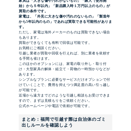
家具は「大きな傷や汚れがないもの」「購入（使用開
始）から５年以内」「新品購入時１万円以上のもの」が
買取の条件です。
家電は、「外見に大きな傷や汚れのないもの」「製造年
から5年以内のもの」であれば買取できる可能性がありま
す。
ただし、家電は海外メーカーのものは買取できない場合
もあります。
買取ができなくても有料で回収は可能です。
お気軽にご相談ください。
引越し業者が買取や回収を行えれば、別に業者を依頼す
る手間も省けます。
このほかのオプションには、家電の取り外し・取り付
け・大型家具の解体・組立て・荷物の一時預かりなどが
あります。
シンプルなプランに必要なサービスだけオプションで付
けていくことで、費用を抑えつつ満足度の高い引っ越し
が可能です。
近場から遠方までどのような引越し相談もお受けできま
すので、まずは見積もりをご依頼ください。
公式ホームページや電話で依頼が可能です。
まとめ：福岡で引越す際は自治体のゴミ
出しルールを確認しよう