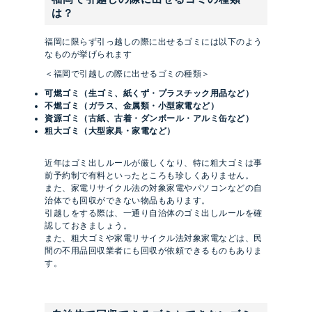
は？
福岡に限らず引っ越しの際に出せるゴミには以下のよう
なものが挙げられます
＜福岡で引越しの際に出せるゴミの種類＞
可燃ゴミ（生ゴミ、紙くず・プラスチック用品など）
不燃ゴミ（ガラス、金属類・小型家電など）
資源ゴミ（古紙、古着・ダンボール・アルミ缶など）
粗大ゴミ（大型家具・家電など）
近年はゴミ出しルールが厳しくなり、特に粗大ゴミは事
前予約制で有料といったところも珍しくありません。
また、家電リサイクル法の対象家電やパソコンなどの自
治体でも回収ができない物品もあります。
引越しをする際は、一通り自治体のゴミ出しルールを確
認しておきましょう。
また、粗大ゴミや家電リサイクル法対象家電などは、民
間の不用品回収業者にも回収が依頼できるものもありま
す。