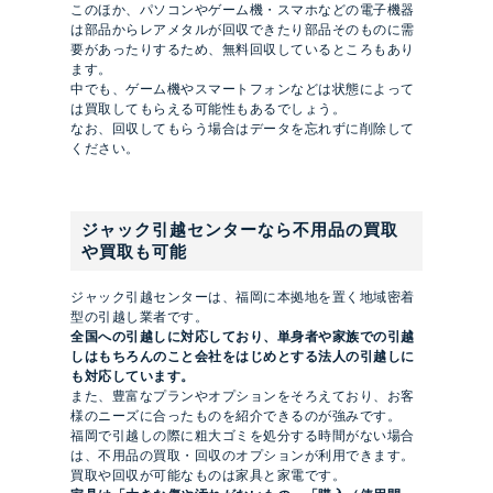
このほか、パソコンやゲーム機・スマホなどの電子機器
は部品からレアメタルが回収できたり部品そのものに需
要があったりするため、無料回収しているところもあり
ます。
中でも、ゲーム機やスマートフォンなどは状態によって
は買取してもらえる可能性もあるでしょう。
なお、回収してもらう場合はデータを忘れずに削除して
ください。
ジャック引越センターなら不用品の買取
や買取も可能
ジャック引越センターは、福岡に本拠地を置く地域密着
型の引越し業者です。
全国への引越しに対応しており、単身者や
家族での引越
しはもちろんのこと会社をはじめとする法人の引越しに
も対応しています。
また、豊富なプランやオプションをそろえており、お客
様のニーズに合ったものを紹介できるのが強みです。
福岡で引越しの際に粗大ゴミを処分する時間がない場合
は、不用品の買取・回収のオプションが利用できます。
買取や回収が可能なものは家具と家電です。