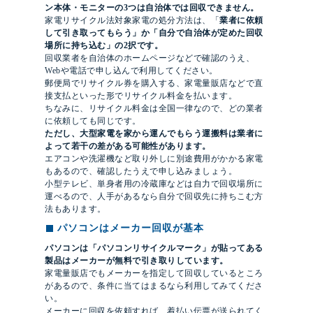
ン本体・モニターの3つは自治体では回収できません。
家電リサイクル法対象家電の処分方法は、「
業者に依頼
して引き取ってもらう」か「
自分で自治体が定めた回収
場所に持ち込む」の2択です。
回収業者を自治体のホームページなどで確認のうえ、
Webや電話で申し込んで利用してください。
郵便局でリサイクル券を購入する、家電量販店などで直
接支払といった形でリサイクル料金を払います。
ちなみに、リサイクル料金は全国一律なので、どの業者
に依頼しても同じです。
ただし、大型家電を家から運んでもらう運搬料は業者に
よって若干の差がある可能性があります。
エアコンや洗濯機など取り外しに別途費用がかかる家電
もあるので、確認したうえで申し込みましょう。
小型テレビ、単身者用の冷蔵庫などは自力で回収場所に
運べるので、人手があるなら自分で回収先に持ちこむ方
法もあります。
パソコンはメーカー回収が基本
パソコンは「パソコンリサイクルマーク」が貼ってある
製品はメーカーが無料で引き取りしています。
家電量販店でもメーカーを指定して回収しているところ
があるので、条件に当てはまるなら利用してみてくださ
い。
メーカーに回収を依頼すれば、着払い伝票が送られてく