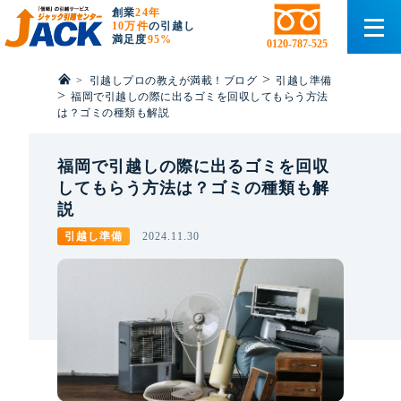
創業
24年
10万件
の引越し
満足度
95%
0120-787-525
>
>
引越しプロの教えが満載！ブログ
引越し準備
>
福岡で引越しの際に出るゴミを回収してもらう方法
は？ゴミの種類も解説
福岡で引越しの際に出るゴミを回収
してもらう方法は？ゴミの種類も解
説
引越し準備
2024.11.30