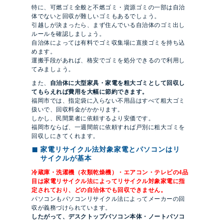
特に、可燃ゴミ全般と不燃ゴミ・資源ゴミの一部は自治
体でないと回収が難しいゴミもあるでしょう。
引越しが決まったら、まず住んでいる自治体のゴミ出し
ルールを確認しましょう。
自治体によっては有料でゴミ収集場に直接ゴミを持ち込
めます。
運搬手段があれば、格安でゴミを処分できるので利用し
てみましょう。
また、
自治体に大型家具・家電を粗大ゴミとして回収し
てもらえれば費用を大幅に節約できます。
福岡市では、指定袋に入らない不用品はすべて粗大ゴミ
扱いで、回収料金がかかります。
しかし、民間業者に依頼するより安価です。
福岡市ならば、一週間前に依頼すれば戸別に粗大ゴミを
回収しにきてくれます。
家電リサイクル法対象家電とパソコンはリ
サイクルが基本
冷蔵庫・洗濯機（衣類乾燥機）・エアコン・テレビの4品
目は家電リサイクル法によってリサイクル対象家電に指
定されており、どの自治体でも回収できません。
パソコンもパソコンリサイクル法によってメーカーの回
収が義務づけられています。
したがって、デスクトップパソコン本体・ノートパソコ