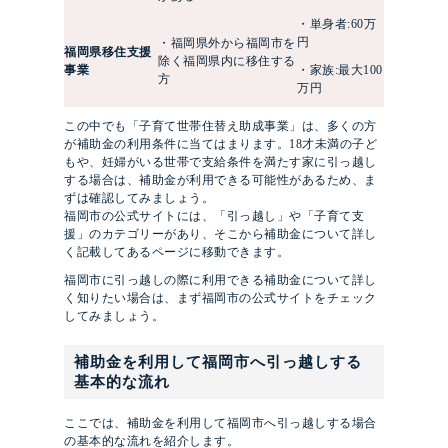
・単身者:60万
円
・福岡県外から福岡市を
福岡県移住支援
除く福岡県内に移住する
事業
・家族:最大100
方
万円
この中でも「子育て世帯住替え助成事業」は、多くの方
が補助金の利用条件に当てはまります。18才未満の子ど
もや、妊婦がいる世帯で支給条件を満たす家に引っ越し
する場合は、補助金が利用できる可能性があるため、ま
ずは確認してみましょう。
福岡市の公式サイトには、「引っ越し」や「子育て支
援」のカテゴリーがあり、そこから補助金について詳し
く記載してあるページに移動できます。
福岡市に引っ越しの際に利用できる補助金について詳し
く知りたい場合は、まず福岡市の公式サイトをチェック
してみましょう。
補助金を利用して福岡市へ引っ越しする
基本的な流れ
ここでは、補助金を利用して福岡市へ引っ越しする場合
の基本的な流れを紹介します。