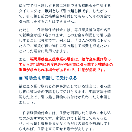
福岡市で引っ越しする際に利用できる補助金を申請する
タイミングは、
原則として引っ越し後です
。したがっ
て、引っ越し前に補助金を給付してもらってそのお金で
引っ越しをすることはできません。
ただし、「住居確保給付金」は、毎月家賃補助等の名目
で補助金が振り込まれます。このお金を利用して引っ越
しすることは可能です。例えば、「収入が大幅に下がっ
たので、家賃が低い物件に引っ越して出費を抑えたい」
といった場合に利用できます。
また、
福岡県移住支援事業の場合は、給付金を受け取っ
てから3年以内に再度県外や福岡市に引っ越すと補助金の
返還が求められる場合があるので、注意が必要です。
補助金を申請して受け取る
補助金を受け取れる条件を満たしている場合は、引っ越
し後に補助金の申請をして受けとります。申請方法を確
認した上で、引っ越し荷物の片付けが終わったら申請し
ましょう。
「住居確保給付金」は、生活が困窮したら早めに申し込
むのがおすすめです。家賃だけでも補助してもらった
り、引っ越し費用をまかなえるだけの資金を補助しても
らえれば、生活を立て直せる場合があります。