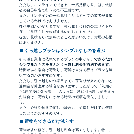
ただし、オンラインでできる「一括見積もり」は、依頼
者の自己申告で行うので不正確です。
また、オンラインの一括見積もりはすべての業者が参加
しているわけではありません。
多少手間がかかりますが、引っ越し会社の公式サイトを
探して見積もりを依頼するのがおすすめです。
なお、見積もりは無料のところが多いので、費用の心配
はありません。
引っ越しプランはシンプルなものを選ぶ
引っ越し業者に依頼できるプランの中から、
できるだけ
シンプルなものを選ぶと引っ越し料金を節約できます
。
時間がある場合は荷造り、荷解は自分で行うプランを選
択するのがおすすめです。
ただし、引っ越しの作業日までに荷造りが終わらないと
違約金が発生する場合があります。したがって「依頼か
ら1週間後に引っ越し」のように、急に引っ越しが決まっ
た場合は、荷造りにかかる時間の短縮を優先しましょ
う。
また、介護や育児で忙しい場合も、荷造りだけでも依頼
したほうがおすすめです。
荷物をできるだけ減らす
荷物が多いほど、引っ越し料金は高くなります。特に、