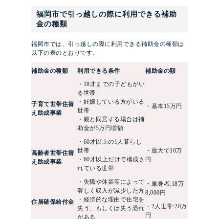
福岡市で引っ越しの際に利用できる補助
金の種類
福岡市では、引っ越しの際に利用できる補助金の種類は
以下の表のとおりです。
補助金の種類
利用できる条件
補助金の額
・18才までの子どもがい
る世帯
・妊娠している方がいる
子育て世帯住替
・基本15万円
世帯
え助成事業
・親と同居する場合は補
助金が5万円増額
・60才以上の1人暮らし
世帯
・最大で10万
高齢者世帯住替
・60才以上だけで構成さ
円
え助成事業
れている世帯
・失職や休業等によって
・単身者:18万
著しく収入が減少した方
8,000円
・経済的な理由で住宅を
住居確保給付金
・2人世帯:20万
失う、もしくは失う恐れ
円
がある