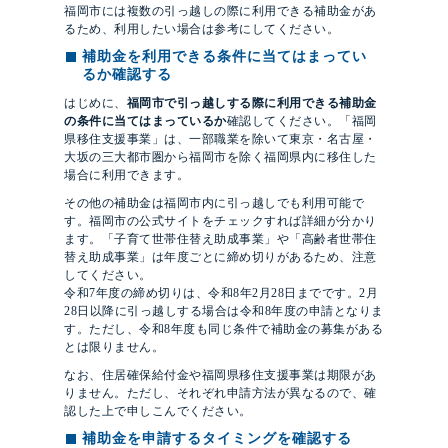
福岡市には複数の引っ越しの際に利用できる補助金があ
るため、利用したい場合は参考にしてください。
補助金を利用できる条件に当てはまってい
るか確認する
はじめに、
福岡市で引っ越しする際に利用できる補助金
の条件に当てはまっているか
確認してください。「福岡
県移住支援事業」は、一部職業を除いて東京・名古屋・
大坂の三大都市圏から福岡市を除く福岡県内に移住した
場合に利用できます。
その他の補助金は福岡市内に引っ越しでも利用可能で
す。福岡市の公式サイトをチェックすれば詳細が分かり
ます。「子育て世帯住替え助成事業」や「高齢者世帯住
替え助成事業」は年度ごとに締め切りがあるため、注意
してください。
令和7年度の締め切りは、令和8年2月28日までです。2月
28日以降に引っ越しする場合は令和8年度の申請となりま
す。ただし、令和8年度も同じ条件で補助金の募集がある
とは限りません。
なお、住居確保給付金や福岡県移住支援事業は期限があ
りません。ただし、それぞれ申請方法が異なるので、確
認した上で申しこんでください。
補助金を申請するタイミングを確認する