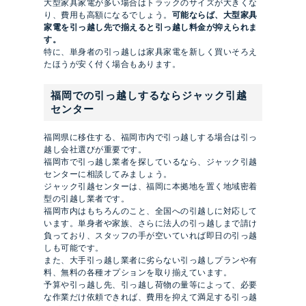
大型家具家電が多い場合はトラックのサイズが大きくな
り、費用も高額になるでしょう。
可能ならば、大型家具
家電を引っ越し先で揃えると引っ越し料金が抑えられま
す。
特に、単身者の引っ越しは家具家電を新しく買いそろえ
たほうが安く付く場合もあります。
福岡での引っ越しするならジャック引越
センター
福岡県に移住する、福岡市内で引っ越しする場合は引っ
越し会社選びが重要です。
福岡市で引っ越し業者を探しているなら、ジャック引越
センターに相談してみましょう。
ジャック引越センターは、福岡に本拠地を置く地域密着
型の引越し業者です。
福岡市内はもちろんのこと、全国への引越しに対応して
います。単身者や家族、さらに法人の引っ越しまで請け
負っており、スタッフの手が空いていれば即日の引っ越
しも可能です。
また、大手引っ越し業者に劣らない引っ越しプランや有
料、無料の各種オプションを取り揃えています。
予算や引っ越し先、引っ越し荷物の量等によって、必要
な作業だけ依頼できれば、費用を抑えて満足する引っ越