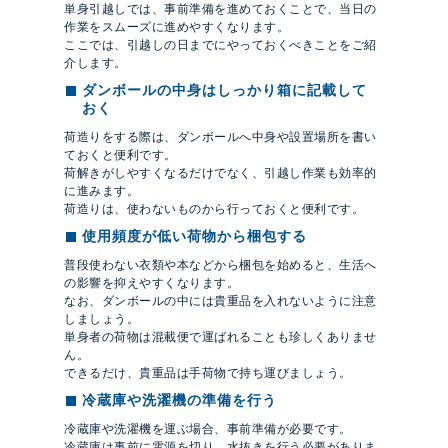
単身引越しでは、事前準備を進めておくことで、当日の
作業をスムーズに進めやすくなります。
ここでは、引越しの日までにやっておくべきことをご紹
介します。
ダンボールの中身はしっかり箱に記載して
おく
荷造りをする際は、ダンボールへ中身や設置場所を書い
ておくと便利です。
荷解きがしやすくなるだけでなく、引越し作業も効率的
に進みます。
荷造りは、使わないものから行っておくと便利です。
使用頻度が低い荷物から梱包する
普段使わない衣類や本などから梱包を始めると、生活へ
の影響を抑えやすくなります。
なお、ダンボールの中には貴重品を入れないように注意
しましょう。
単身者の荷物は混載便で運ばれることも珍しくありませ
ん。
できるだけ、貴重品は手荷物で持ち運びましょう。
冷蔵庫や洗濯機の準備を行う
冷蔵庫や洗濯機を運ぶ場合、事前準備が必要です。
冷蔵庫は事前に電源を切り、水抜きを行う必要がありま