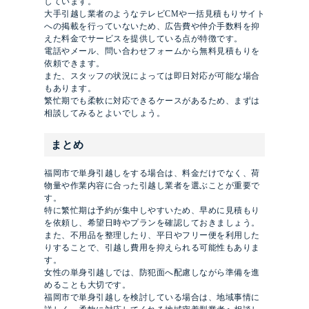
しています。
大手引越し業者のようなテレビCMや一括見積もりサイト
への掲載を行っていないため、広告費や仲介手数料を抑
えた料金でサービスを提供している点が特徴です。
電話やメール、問い合わせフォームから無料見積もりを
依頼できます。
また、スタッフの状況によっては即日対応が可能な場合
もあります。
繁忙期でも柔軟に対応できるケースがあるため、まずは
相談してみるとよいでしょう。
まとめ
福岡市で単身引越しをする場合は、料金だけでなく、荷
物量や作業内容に合った引越し業者を選ぶことが重要で
す。
特に繁忙期は予約が集中しやすいため、早めに見積もり
を依頼し、希望日時やプランを確認しておきましょう。
また、不用品を整理したり、平日やフリー便を利用した
りすることで、引越し費用を抑えられる可能性もありま
す。
女性の単身引越しでは、防犯面へ配慮しながら準備を進
めることも大切です。
福岡市で単身引越しを検討している場合は、地域事情に