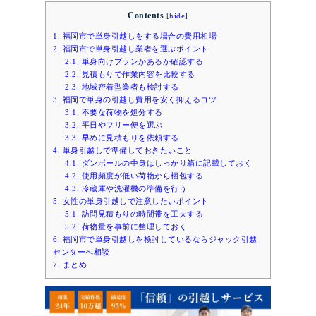
Contents
[
hide
]
1.
福岡市で単身引越しをする場合の費用相場
2.
福岡市で単身引越し業者を選ぶポイント
2.1.
単身向けプランがあるか確認する
2.2.
見積もりで作業内容を比較する
2.3.
地域密着型業者も検討する
3.
福岡で単身の引越し費用を安く抑えるコツ
3.1.
不要な荷物を処分する
3.2.
平日やフリー便を選ぶ
3.3.
早めに見積もりを依頼する
4.
単身引越しで準備しておきたいこと
4.1.
ダンボールの中身はしっかり箱に記載しておく
4.2.
使用頻度が低い荷物から梱包する
4.3.
冷蔵庫や洗濯機の準備を行う
5.
女性の単身引越しで注意したいポイント
5.1.
訪問見積もりの時間帯を工夫する
5.2.
荷物量を事前に整理しておく
6.
福岡市で単身引越しを検討しているならジャック引越
センターへ相談
7.
まとめ