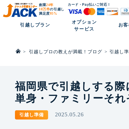
カード・Pay払いご対応！
創業
24年
10万件
の引越し
満足度
95%
オプション
引越しプラン
お客
サービス
>
引越しプロの教えが満載！ブログ
>
引越し準
福岡県で引越しする際
単身・ファミリーそれ
2025.05.26
引越し準備