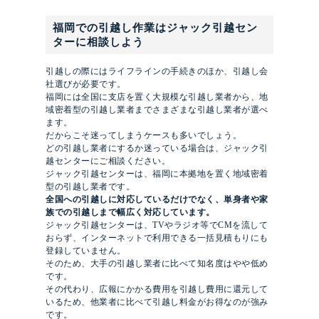
福岡での引越し作業はジャック引越セン
ターに相談しよう
引越しの際にはライフラインの手続きのほか、引越し会
社選びが必要です。
福岡には全国に支店を置く大規模な引越し業者から、地
域密着型の引越し業者までさまざまな引越し業者が選べ
ます。
だからこそ迷ってしまうケースも多いでしょう。
どの引越し業者にするか迷っている場合は、ジャック引
越センターにご相談ください。
ジャック引越センターは、福岡に本拠地を置く地域密着
型の引越し業者です。
全国への引越しに対応しているだけでなく、単身者や
家
族での引越しまで幅広く対応しています。
ジャック引越センターは、TVやラジオ等でCMを流して
おらず、インターネットで利用できる一括見積もりにも
登録していません。
そのため、大手の引越し業者に比べて知名度はやや低め
です。
その代わり、広報にかかる費用を引越し費用に還元して
いるため、他業者に比べて引越し料金がお得なのが強み
です。