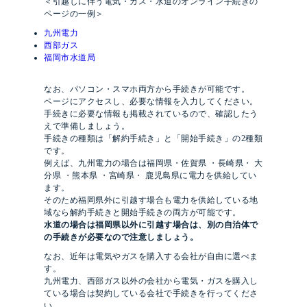
＜引越しに伴う電気・ガス・水道のオンライン手続きの
ページの一例＞
九州電力
西部ガス
福岡市水道局
なお、パソコン・スマホ両方から手続きが可能です。
ページにアクセスし、必要な情報を入力してください。
手続きに必要な情報も掲載されているので、確認したう
えで準備しましょう。
手続きの種類は「解約手続き」と「開始手続き」の2種類
です。
例えば、九州電力の場合は福岡県・佐賀県 ・長崎県・ 大
分県 ・熊本県 ・宮崎県・ 鹿児島県に電力を供給してい
ます。
そのため福岡県外に引越す場合も電力を供給している地
域なら解約手続きと開始手続きの両方が可能です。
水道の場合は福岡県以外に引越す場合は、別の自治体で
の手続きが必要なので注意しましょう。
なお、近年は電気やガスを購入する会社が自由に選べま
す。
九州電力、西部ガス以外の会社から電気・ガスを購入し
ている場合は契約している会社で手続きを行ってくださ
い。